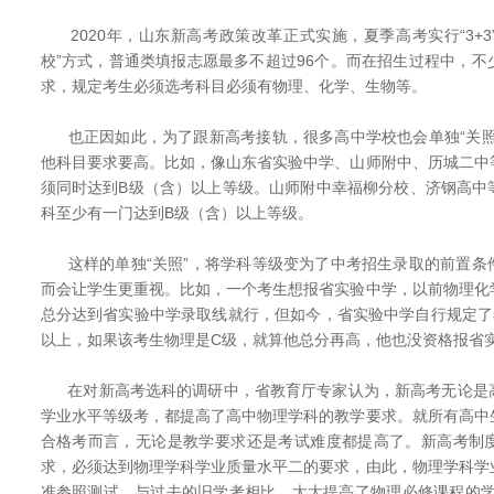
2020年，山东新高考政策改革正式实施，夏季高考实行“3+3
校”方式，普通类填报志愿最多不超过96个。而在招生过程中，
求，规定考生必须选考科目必须有物理、化学、生物等。
也正因如此，为了跟新高考接轨，很多高中学校也会单独“关照
他科目要求要高。比如，像山东省实验中学、山师附中、历城二中
须同时达到B级（含）以上等级。山师附中幸福柳分校、济钢高中
科至少有一门达到B级（含）以上等级。
这样的单独“关照”，将学科等级变为了中考招生录取的前置条
而会让学生更重视。比如，一个考生想报省实验中学，以前物理化
总分达到省实验中学录取线就行，但如今，省实验中学自行规定了
以上，如果该考生物理是C级，就算他总分再高，他也没资格报省
在对新高考选科的调研中，省教育厅专家认为，新高考无论是
学业水平等级考，都提高了高中物理学科的教学要求。就所有高中
合格考而言，无论是教学要求还是考试难度都提高了。新高考制
求，必须达到物理学科学业质量水平二的要求，由此，物理学科学
准参照测试，与过去的旧学考相比，大大提高了物理必修课程的学