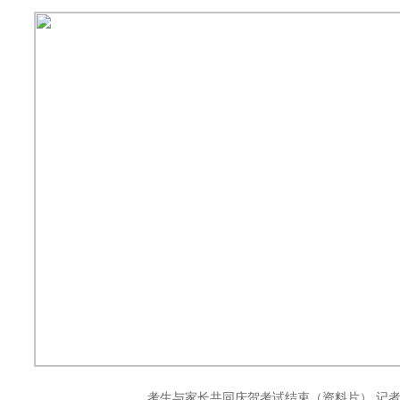
考生与家长共同庆贺考试结束（资料片） 记者