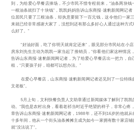
到，为给爱心早餐店捧场，不少市民不惜专程前来，“油条两块钱
一根油条就扫了十块钱”，凯凯妈妈告诉山东商报·速豹新闻网记
位居民只要了三根油条，却执意要留下一百元钱，这令他们一家三
来就已经非常感谢大家了，没想到还有那么多好心人通过这种方式
么好了。”
“好油好面，吃了你明天就肯定还来”，眼见部分市民站在小店门
房东刘先生主动为凯凯一家当起了推销员，“你看他们家这种情况
告诉山东商报·速豹新闻网记者，为了给爱心早餐店出一把力，自
租，“只要孩子好，咱都可以想办法。”
在爱心早餐店，山东商报·速豹新闻网记者还见到了一位特殊的“
文老板”。
5月上旬，文利快餐负责人文助章通过新闻媒体了解到了凯凯
动。“我也是农村出身，看着老祁当时近乎绝望的样子，非常心疼
章告诉山东商报·速豹新闻网记者，1988年，还不到16岁的他就
十多年间，他从一个街头油条摊摊主成为如今一家拥有数十家店铺
就“没法说了”。