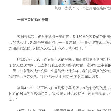
凯凯一家从昨天一早就开始在店内忙
一家三口忙碌的身影
夜越来越短，但对于凯凯一家而言，5月30日的夜晚却依旧漫
天的试营业，凯凯爸爸祁正沛几乎一夜未眠，“一开始躺在床上怎
炸油条的流程，到后来又担心起不来，就不睡了。”
昨日凌晨4：20，伴着新一天的晨曦，祁正沛和妻子悄悄起身
们曾无数次想象，但当梦想真正变为现实的时候，这对年过半百的
一天，油条能炸成什么样，生意能做成什么样，我们心里真的没有
我们害怕不好交代。”祁正沛告诉山东商报·速豹新闻网记者。
凌晨4：30，祁正沛夫妇来到爱心早餐店，令他们惊讶的是，
附近的居民等在店铺门口，“两位老人只说起得早，想过来看看，
店。”
切面、烧油、下锅……由于双腿相差15厘米，制作油条的祁