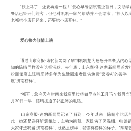
“扶上马了，还要再送一程！”爱心早餐店试营业首日，文助章
餐店已经开门迎客，但他对凯凯一家的帮助并不会结束，“授人以
老祁把小店开起来，还要把小店开好。”
爱心接力倾情上演
通过山东商报·速豹新闻网了解到凯凯想为爸爸开早餐店的心愿，
知的陈晴同样没有选择沉默。去年底，山东商报·速豹新闻网首发
粉面馆店主陈晴坚持多年为生活困难者提供免费“套餐A”的善举，
度“济南榜样”。
“祁哥，您今天有时间来我店里拉些做早点的工具吗？我再当面
月30日一早，陈晴拨通了祁正沛的电话。
山东商报·速豹新闻网记者了解到，今年以来，陈晴小吃店的
此，她还是选择解囊相助，主动为凯凯一家提供了保温桶、电饭锅
大家评选我当‘济南榜样’，既然是榜样，就该有榜样的样子。”陈晴