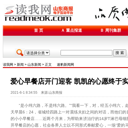
首 页
Ａ 重点报道
Ｂ 周刊集群
搜 索
读我网
>
新闻
>
山东新闻
> 正文
速豹新闻网
爱心早餐店开门迎客 凯凯的心愿终于
2021-6-1 8:34:55 来源:山东商报
“是小纬六路，不是纬六路。”“我看一下，对，经五小纬六，走
天早晨6：24，省城经四路上一对晨练夫妇之间的对话，而他们
的小小早餐店……近两个月来，为帮助来济治疗的14岁T淋巴母
开早餐店的心愿，社会各界人士以不同形式奉献爱心，一场“爱的