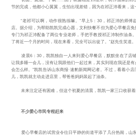
节的完成，他都小心翼翼，生怕出现差错，因为在祁正沛看来，这
“老祁可以啊，动作很熟练嘛。”早上5：30，祁正沛的师傅
店。据介绍，为帮助凯凯完成心愿，文利快餐不但为爱心早餐店免
专门为祁正沛配备了两位专业老师，手把手教授祁正沛制作油条。
了将近一个月的时间，现在来看，完全可以出徒了。”赵先生笑道。
凌晨6：30，凯凯独自一人来到爱心早餐店，默默坐在了店铺
让我多睡一会儿，没有让我跟他们一起过来，其实到现在我还是有
会怎么样。”凯凯告诉山东商报·速豹新闻网记者。不过，看着小
儿，凯凯就主动走进店里，帮爸爸妈妈装起了油条。
未来注定还有困难，但这个初夏的清晨，凯凯一家三口收获着
不少爱心市民专程赶来
爱心早餐店的试营业令往日平静的街道平添了几分热闹，山东