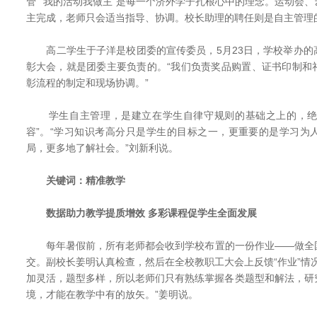
管”“我的活动我做主”是每一个济外学子扎根心中的理念。运动会
主完成，老师只会适当指导、协调。校长助理的聘任则是自主管理
高二学生于子洋是校团委的宣传委员，5月23日，学校举办的
彰大会，就是团委主要负责的。“我们负责奖品购置、证书印制和
彰流程的制定和现场协调。”
学生自主管理，是建立在学生自律守规则的基础之上的，绝不
容”。“学习知识考高分只是学生的目标之一，更重要的是学习为
局，更多地了解社会。”刘新利说。
关键词：精准教学
数据助力教学提质增效 多彩课程促学生全面发展
每年暑假前，所有老师都会收到学校布置的一份作业——做全
交。副校长姜明认真检查，然后在全校教职工大会上反馈“作业”情
加灵活，题型多样，所以老师们只有熟练掌握各类题型和解法，研
境，才能在教学中有的放矢。”姜明说。