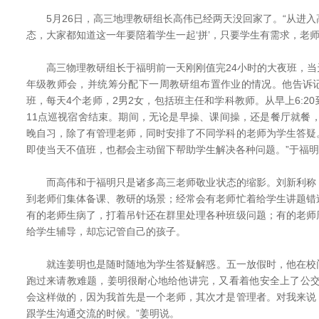
5月26日，高三地理教研组长高伟已经两天没回家了。“从进入
态，大家都知道这一年要陪着学生一起‘拼’，只要学生有需求，老师
高三物理教研组长于福明前一天刚刚值完24小时的大夜班，当
年级教师会，并统筹分配下一周教研组布置作业的情况。他告诉
班，每天4个老师，2男2女，包括班主任和学科教师。从早上6:2
11点巡视宿舍结束。期间，无论是早操、课间操，还是餐厅就餐
晚自习，除了有管理老师，同时安排了不同学科的老师为学生答疑
即使当天不值班，也都会主动留下帮助学生解决各种问题。”于福
而高伟和于福明只是诸多高三老师敬业状态的缩影。刘新利称
到老师们集体备课、教研的场景；经常会有老师忙着给学生讲题错
有的老师生病了，打着吊针还在群里处理各种班级问题；有的老师
给学生辅导，却忘记管自己的孩子。
就连姜明也是随时随地为学生答疑解惑。五一放假时，他在校
跑过来请教难题，姜明很耐心地给他讲完，又看着他安全上了公交
会这样做的，因为我首先是一个老师，其次才是管理者。对我来说
跟学生沟通交流的时候。”姜明说。