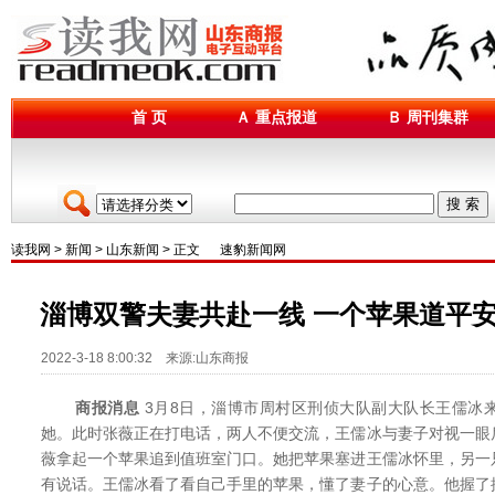
首 页
Ａ 重点报道
Ｂ 周刊集群
搜 索
读我网
>
新闻
>
山东新闻
> 正文
速豹新闻网
淄博双警夫妻共赴一线 一个苹果道平
2022-3-18 8:00:32 来源:山东商报
商报消息
3月8日，淄博市周村区刑侦大队副大队长王儒冰
她。此时张薇正在打电话，两人不便交流，王儒冰与妻子对视一眼
薇拿起一个苹果追到值班室门口。她把苹果塞进王儒冰怀里，另一
有说话。王儒冰看了看自己手里的苹果，懂了妻子的心意。他握了