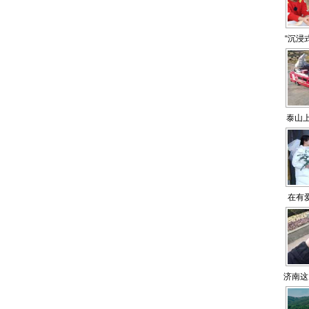
“沉浸
泰山
在有
济南这