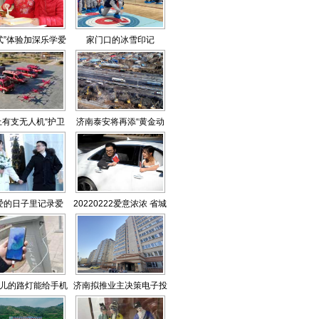
式”体验加深乐学爱
家门口的冰雪印记
学
上有支无人机“护卫
济南泰安将再添“黄金动
队”
脉”
爱的日子里记录爱
20220222爱意浓浓 省城
婚姻登记人气爆棚
儿的路灯能给手机
济南拟推业主决策电子投
充电
票规则