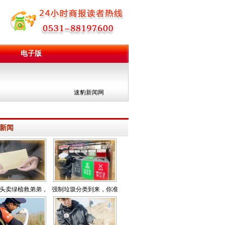
电子版
团
速豹新闻网
新闻
头卖绿植救弟弟，
强制垃圾分类到来，你准
报道引爱心如潮
备好了吗？