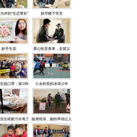
为伴的“生态警长”
探寻稷下学宫
妙手生花
爱心纷至沓来，女孩父
亲“谢谢好心人”
生脱口秀：第188
小乡村里的冰球少年
场开放麦
没住就被污水淹了
姐弟情深，她的举动让人
动容又心疼