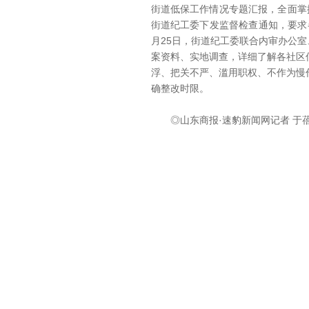
街道低保工作情况专题汇报，全面掌
街道纪工委下发监督检查通知，要求
月25日，街道纪工委联合内审办公
案资料、实地调查，详细了解各社区
浮、把关不严、滥用职权、不作为慢
确整改时限。
◎山东商报·速豹新闻网记者 于蓓