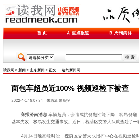
首 页
Ａ 重点报道
Ｂ 周刊集群
搜 索
读我网
>
新闻
>
山东新闻
> 正文
速豹新闻网
面包车超员近100% 视频巡检下被查
2022-4-17 8:07:34 来源:山东商报
商报济南消息
车辆超员，会造成抗侧翻性能下降，容易侧翻
基本失效，极易发生交通事故。近日，槐荫区交警大队就查处了一辆
4月14日晚高峰时段，槐荫区交警大队指挥中心在视频巡检