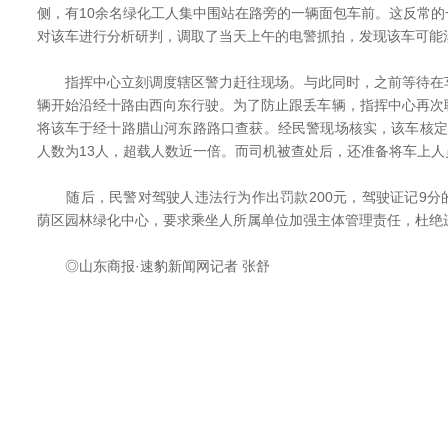
侧，有10余名绿化工人集中围站在路旁的一辆面包车前。这反常
对该车进行分析研判，调取了当天上午的电警抓拍，发现该车可能
指挥中心立刻调度辖区警力赶往现场。与此同时，之前等待在
辆开始沿经十路由西向东行驶。为了防止跟丢车辆，指挥中心再次
将该车于经十路腊山河东路路口查获。经民警现场核实，该车核定
人数为13人，超载人数近一倍。而司机被查处后，还准备将车上人
随后，民警对驾驶人违法行为作出罚款200元，驾驶证记9分
荫区园林绿化中心，要求乘坐人所属单位加强主体管理责任，杜绝
◎山东商报·速豹新闻网记者 张舒