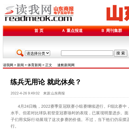
首 页
Ａ 重点报道
Ｂ 周刊集群
搜 索
读我网
>
新闻
>
体育新闻
> 正文
速豹新闻网
练兵无用论 就此休矣？
2022-4-26 9:49:02 来源:山东商报
4月24日晚，2022赛季亚冠联赛小组赛继续进行。F组比赛中
水手。但若对比球队初登亚冠赛场时的表现，已展现明显进步。面
子们用实际行动展现了这次参赛的价值。不过，当下他们仍应摆
行。