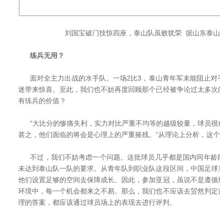
刘国宝破门技惊四座，泰山队虽败犹荣 据山东泰
练兵无用？
面对全主力出战的水手队。一场2比3，泰山青年军未能阻止对
迷带来惊喜。至此，我们也不妨再度回顾那个已经被争论过太多次
有练兵的价值？
“大比分的惨痛失利，实力对比严重不均等的越级较量，球员很
甚之，他们面临的将会是心理上的严重摧残。”从理论上分析，这
不过，我们不妨考虑一个问题。这批球员几乎都是国内同年龄
未达到泰山队一队的要求。从青年队到职业队这段区间，中国足球
他们设置足够的空间去保障成长。因此，参加亚冠，虽说不是遵循
环境中，每一个机会都来之不易。那么，我们也不应该去贸然判定
理的答案，都应该通过球员场上的表现去进行评判。