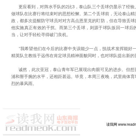
更应看到，对阵水手队的2比3，泰山队三个丢球仍显示了经验
做球队在比赛行将结束时的思想松懈。第二个丢球前，无论泰山精
政，都多次提醒防守球员对对方高点恩里克的盯防，但在导致丢球
他实施真正有效的干扰。而第三个丢球，则源于球队扳回一球后
当，让对手轻松寻得破门良机。
“我希望他们在今后的比赛中失误能少一点，技战术发挥能好一
精英队主教练于远伟在肯定球员精神面貌同时，也对球队提出新的
诚然，此次亚冠，泰山青年军已展现出肉眼可见的进步。但想
浦和掰手腕的水平，还相距甚远。毕竟，本周三夜晚，武里南体育
烈的暴风雨。
读我网 www.rea