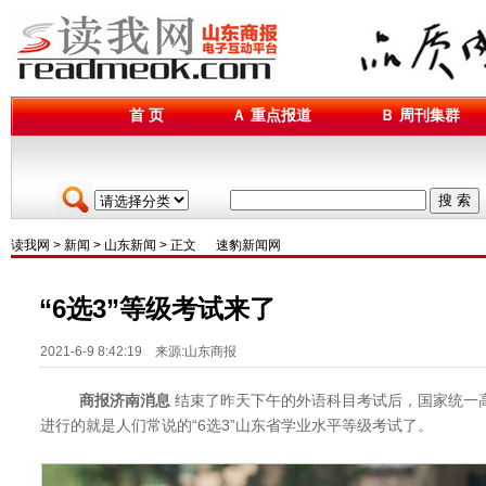
首 页
Ａ 重点报道
Ｂ 周刊集群
搜 索
读我网
>
新闻
>
山东新闻
> 正文
速豹新闻网
“6选3”等级考试来了
2021-6-9 8:42:19 来源:山东商报
商报济南消息
结束了昨天下午的外语科目考试后，国家统一
进行的就是人们常说的“6选3”山东省学业水平等级考试了。