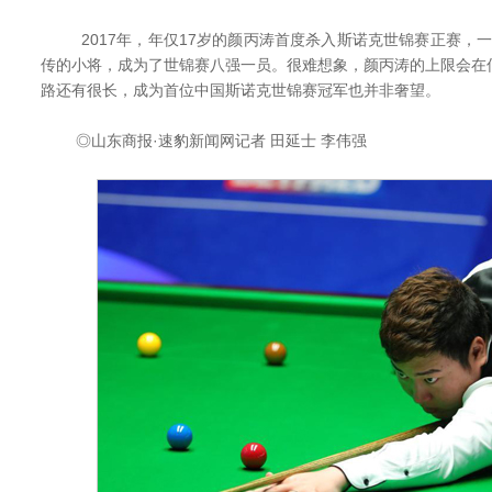
2017年，年仅17岁的颜丙涛首度杀入斯诺克世锦赛正赛，一
传的小将，成为了世锦赛八强一员。很难想象，颜丙涛的上限会在
路还有很长，成为首位中国斯诺克世锦赛冠军也并非奢望。
◎山东商报·速豹新闻网记者 田延士 李伟强