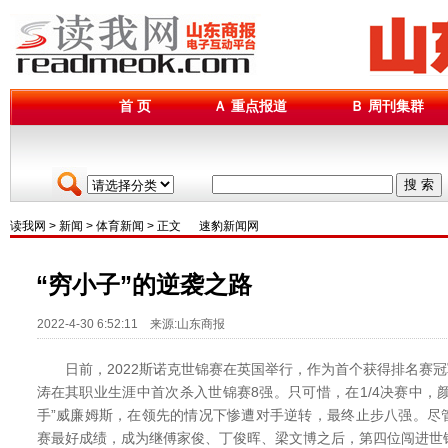
首 页
Ａ 重点报道
Ｂ 周刊集群
搜 索
读我网
>
新闻
>
体育新闻
> 正文
速豹新闻网
“穷小子”的逆袭之路
2022-4-30 6:52:11 来源:山东商报
日前，2022斯诺克世锦赛在英国举行，作为首个获得排名赛冠军
涛在其职业生涯中首次杀入世锦赛8强。只可惜，在1/4决赛中，颜丙
手”威廉姆斯，在领先的情况下惨遭对手逆转，最终止步八强。尽
赛最好成绩，成为继傅家俊、丁俊晖、梁文博之后，第四位闯