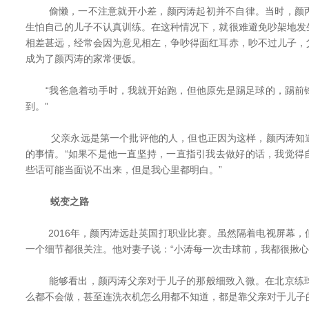
偷懒，一不注意就开小差，颜丙涛起初并不自律。当时，颜丙
生怕自己的儿子不认真训练。在这种情况下，就很难避免吵架地发
相差甚远，经常会因为意见相左，争吵得面红耳赤，吵不过儿子，
成为了颜丙涛的家常便饭。
“我爸急着动手时，我就开始跑，但他原先是踢足球的，踢前
到。”
父亲永远是第一个批评他的人，但也正因为这样，颜丙涛知道
的事情。“如果不是他一直坚持，一直指引我去做好的话，我觉得
些话可能当面说不出来，但是我心里都明白。”
蜕变之路
2016年，颜丙涛远赴英国打职业比赛。虽然隔着电视屏幕，
一个细节都很关注。他对妻子说：“小涛每一次击球前，我都很揪心
能够看出，颜丙涛父亲对于儿子的那般细致入微。在北京练球
么都不会做，甚至连洗衣机怎么用都不知道，都是靠父亲对于儿子