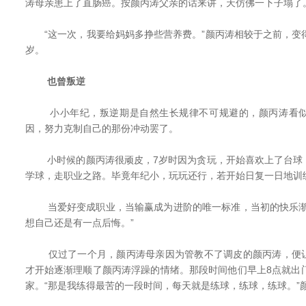
涛母亲患上了直肠癌。按颜丙涛父亲的话来讲，天仿佛一下子塌了
“这一次，我要给妈妈多挣些营养费。”颜丙涛相较于之前，变得
岁。
也曾叛逆
小小年纪，叛逆期是自然生长规律不可规避的，颜丙涛看似
因，努力克制自己的那份冲动罢了。
小时候的颜丙涛很顽皮，7岁时因为贪玩，开始喜欢上了台球
学球，走职业之路。毕竟年纪小，玩玩还行，若开始日复一日地训
当爱好变成职业，当输赢成为进阶的唯一标准，当初的快乐渐
想自己还是有一点后悔。”
仅过了一个月，颜丙涛母亲因为管教不了调皮的颜丙涛，便让
才开始逐渐理顺了颜丙涛浮躁的情绪。那段时间他们早上8点就出
家。“那是我练得最苦的一段时间，每天就是练球，练球，练球。”