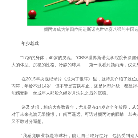
颜丙涛成为第四位闯进斯诺克世锦赛八强的中国选
年少老成
“17岁的身体，40岁的灵魂。”CBSA世界斯诺克学院院长徐
大的体型、沉稳的性格、冷静的球风……第一眼看到颜丙涛，仅凭外
在2015年央视纪录片《成为丁俊晖》里，就特意介绍了这位
丙涛，年龄不过14岁，但不管是言谈举止，还是体型外貌，都显
能感受到一丝成年人那般久经岁月洗礼之后的沉稳。
谈及梦想，相信大多数青年，尤其是在14岁这个年龄段，从
对于未来充满无限憧憬，广阔而遥远。可透过颜丙涛的眼睛，却夹
又不敢过分遐想。
“我感觉职业就是靠球杆，能让自己吃好过好，包括受到别人