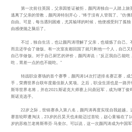
第一次前往英国，父亲因签证被拒，颜丙涛独自一人踏上旅英
逃离了父亲的管教，颜丙涛特别开心，“终于没有人管我了。”仿
自由。可是，每当遇到困难，尤其输球的时候，他便感受到了孤独
由感便抛之脑后了。
不过，独自生活，也让颜丙涛理解了父亲，也锻炼了自己。不
而且还学会了做饭。有一次室友都回国了就只剩他一个人，自己又
自己学做饭。对于自己厨艺的评价，颜丙涛说：“反正我自己能吃
吃，胃差一点的也不能吃。”
转战职业赛场的首个赛季，颜丙涛14次打进排名赛正赛，成为首
手，荣膺世界台联年度最佳新人奖项。之后，职业生涯也是一路开
斯等世界名将，并在2021斯诺克大师赛上问鼎冠军，成为继丁
斯诺克选手。
22岁之际，世锦赛杀入第八名，颜丙涛再度实现自我超越。
赛首轮即遭淘汰，23岁的吕昊天也未能迈过首轮，赵心童输在了1/8
岁的苏格兰老将斯蒂芬·马奎尔。可以说，这一次颜丙涛成为中国