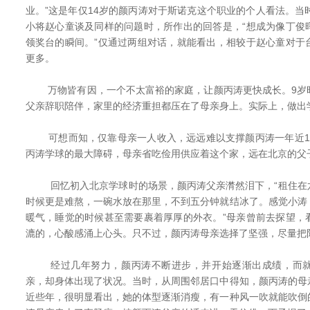
业。”这是年仅14岁的颜丙涛对于斯诺克这个职业的个人看法。当
小将赵心童谈及同样的问题时，所作出的回答是，“想成为像丁俊
领奖台的瞬间。”仅通过两组对话，就能看出，相较于赵心童对于
更多。
万物皆有因，一个不太富裕的家庭，让颜丙涛更快成长。9岁
父亲辞职陪伴，家里的经济重担都压在了母亲身上。实际上，做出
可想而知，仅靠母亲一人收入，远远难以支撑颜丙涛一年近1
丙涛学球的最大障碍，母亲省吃俭用供应着这个家，远在北京的父
回忆初入北京学球时的场景，颜丙涛父亲潸然泪下，“租住在
时候更是难熬，一碗水放在那里，不到五分钟就结冰了。感觉小涛
暖气，睡觉的时候甚至需要裹着厚厚的外衣。”母亲曾前去探望，
漉的，心酸感涌上心头。只不过，颜丙涛母亲选择了坚强，尽量把
经过几年努力，颜丙涛不断进步，并开始逐渐出成绩，而就
亲，却身体出现了状况。当时，从周围邻居口中得知，颜丙涛的母
近些年，很明显看出，她的体型逐渐消瘦，有一种风一吹就能吹倒