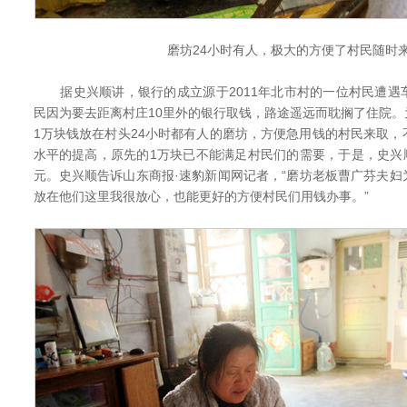
磨坊24小时有人，极大的方便了村民随时
据史兴顺讲，银行的成立源于2011年北市村的一位村民遭遇
民因为要去距离村庄10里外的银行取钱，路途遥远而耽搁了住院
1万块钱放在村头24小时都有人的磨坊，方便急用钱的村民来取
水平的提高，原先的1万块已不能满足村民们的需要，于是，史兴顺
元。史兴顺告诉山东商报·速豹新闻网记者，“磨坊老板曹广芬夫
放在他们这里我很放心，也能更好的方便村民们用钱办事。”