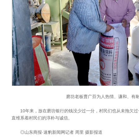
磨坊老板曹广芬为人热情、谦和、有
10年来，放在磨坊银行的钱没少过一分，村民们也从未拖欠过
直维系着村民们的淳朴与诚信。
◎山东商报·速豹新闻网记者 周里 摄影报道