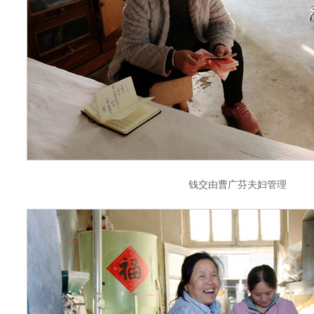
钱交由曹广芬夫妇管理