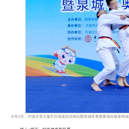
今年1月，中国冰雪大篷车百场巡回济南站暨泉城冬奥微赛场在银座商城洪