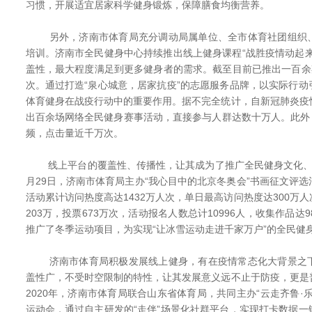
习惯，开展适宜居家科学健身锻炼，保障膳食均衡营养。
另外，济南市体育局充分调动局属单位、全市体育社团组织、
培训。济南市全民健身中心持续推出线上健身课程“战胜疫情动起
盖性，最大程度满足到更多健身者的需求。截至目前已推出一百余
次。通过打造“泉心城意，居家抗疫”的志愿服务品牌，以实际行
体育健身在战疫行动中的重要作用。据不完全统计，自新冠肺炎疫
出百余场网络全民健身赛事活动，直接参与人群达数十万人。此外，
频，点击量近千万次。
线上平台的覆盖性、传播性，让其成为了推广全民健身文化、
月29日，济南市体育局主办“我心目中的北京冬奥会”书画征文评
活动累计访问热度高达1432万人次，单日最高访问热度达300万
203万，投票673万次，活动报名人数总计10996人，收集作品达
推广了冬季运动项目，为实现“让冰雪运动走进千家万户”的全民健
济南市体育局积极发展线上健身，有在疫情常态化大背景之下
盖性广，不受时空限制的特性，让其发展意义远不止于防疫，更是
2020年，济南市体育局联合山东省体育局，共同主办“云走齐鲁·
运动会，通过自主研发的“走伴”场景化社群平台，实现打卡数据