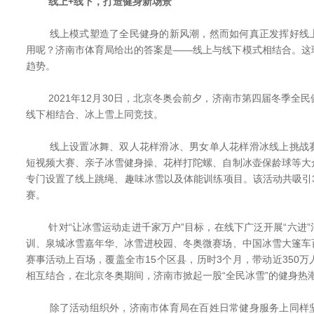
线上+线下，打造健身新场景
线上模式塑造了全民健身的新风潮，然而如何真正发挥好线上
用呢？济南市体育局给出的答案是——线上与线下模式相结合。这
趋势。
2021年12月30日，北京冬奥会前夕，济南市第四届冬季全
线下相结合、冰上雪上同竞技。
线上设置冰舞、双人花样滑冰、男女单人花样滑冰线上挑战赛
短视频大赛、亲子冰雪健身操、花样打陀螺、自制冰壶保龄球等大
专门设置了线上跳绳、趣味冰雪以及体能训练项目。该活动共吸引3
赛。
针对“让冰雪运动走进千家万户”目标，在线下广泛开展“六进”
训、泉城冰雪嘉年华、冰雪进校园、冬奥微赛场、中国冰雪大篷车
赛事活动上百场，覆盖全市15个区县，历时3个月，带动近350
相互结合，在北京冬奥期间，济南市掀起一股“全民冰雪”的健身热
除了活动组织外，济南市体育局在百姓日常健身服务上同样坚