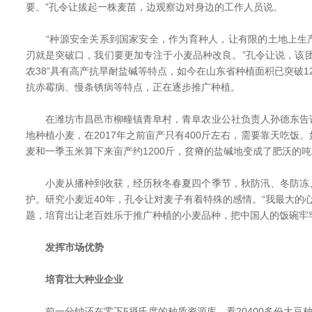
要。”孔令让拔起一株麦苗，边观察边对身边的工作人员说。
“种源安全关系到国家安全，作为育种人，让有限的土地上生
刃就是突破口，我们要更加专注于小麦品种改良。”孔令让说，该
农38”具有高产抗旱耐盐碱等特点，如今在山东省种植面积已突破12
抗赤霉病、慢条锈病等特点，正在逐步推广种植。
在潍坊市昌邑市柳疃镇青阜村，青阜农业公社负责人孙德东告
地种植小麦，在2017年之前亩产只有400斤左右，需要靠天吃饭
麦和一季玉米算下来亩产约1200斤，贫瘠的盐碱地变成了肥沃的
小麦从播种到收获，经历秋冬春夏四个季节，秋防汛、冬防冻
护。研究小麦近40年，孔令让对麦子有着特殊的感情。“我最大的心
题，培育出让老百姓乐于推广种植的小麦品种，把中国人的饭碗牢
发挥市场优势
培育壮大种业企业
前一分钟还在零下5摄氏度的种质资源库，看20400多份大豆种