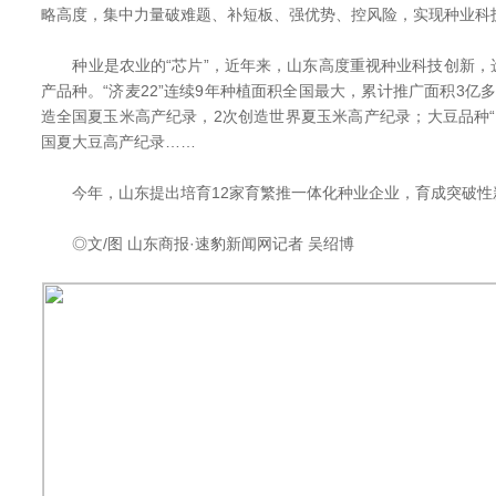
略高度，集中力量破难题、补短板、强优势、控风险，实现种业科
种业是农业的“芯片”，近年来，山东高度重视种业科技创新，
产品种。“济麦22”连续9年种植面积全国最大，累计推广面积3亿
造全国夏玉米高产纪录，2次创造世界夏玉米高产纪录；大豆品种“齐黄
国夏大豆高产纪录……
今年，山东提出培育12家育繁推一体化种业企业，育成突破性新
◎文/图 山东商报·速豹新闻网记者 吴绍博