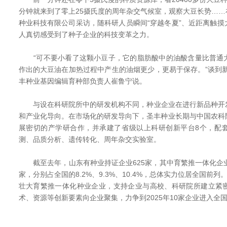
分钟就来到了零上25摄氏度的周年杂交气候室，观察大豆长势…
种业科技有限公司采访，随科研人员瞬间“穿越冬夏”、近距离触
人真切感受到了种子企业的科技变革之力。
“可不要小看了这颗小豆子，它的脂肪酸中的油酸含量比普通
作出的大豆油在加热过程中产生的油烟更少，更易于保存。”谈到新
丰种业基因编辑育种部负责人崔鲁宁说。
与设在科研院所中的研发机构不同，种业企业在进行新品种开
和产业化导向。在市场化的研发导向下，圣丰种业长期与中国农科
展密切的产学研合作，并承建了省级以上科研创新平台8个，配
测、品质分析、遗传转化、周年杂交实验室。
截至去年，山东有种业持证企业625家，其中育繁推一体化企业
家，分别占全国的8.2%、9.3%、10.4%，总体实力位居全国前列
壮大育繁推一体化种业企业，支持企业与高校、科研院所建立紧
术、资源等创新要素向企业聚集，力争到2025年10家企业进入全国